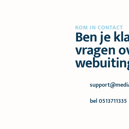
KOM IN CONTACT
Ben je kl
vragen o
webuitin
support@media
bel 0513711335