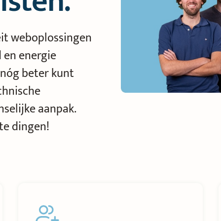
isten.
eit weboplossingen
d en energie
n nóg beter kunt
chnische
selijke aanpak.
te dingen!