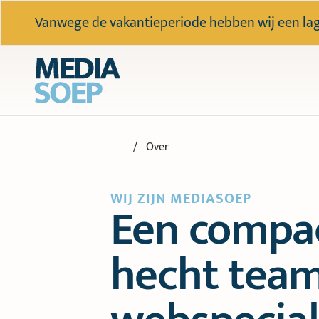
Vanwege de vakantieperiode hebben wij een lager
Over
WIJ ZIJN MEDIASOEP
Een compa
hecht team