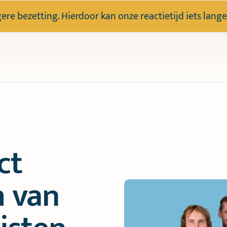
e bezetting. Hierdoor kan onze reactietijd iets lange
ct
 van