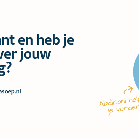
ant en heb je
ver jouw
g?
soep.nl