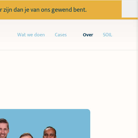
r zijn dan je van ons gewend bent.
Wat we doen
Cases
Over
SOIL