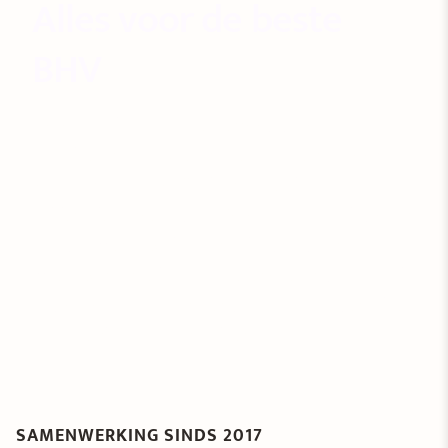
Alles voor de beste
BHV
101BHV.nl is één van de grootste BHV
aanbieders van Nederland. Eén adres voor
BHV cursussen, oefeningen, advies en
veiligheidsproducten. 101BHV.nl beschikt over
een team gekwalificeerde instructeurs en
medewerkers die vakkundig ondersteunen bij
het oplossen van vraagstukken op het gebied
van bedrijfshulpverlening.
SAMENWERKING SINDS 2017