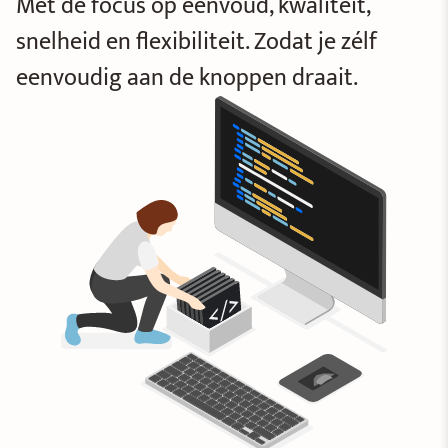
Webplatformen
Met de focus op eenvoud, kwaliteit,
Websites
snelheid en flexibiliteit. Zodat je zélf
eenvoudig aan de knoppen draait.